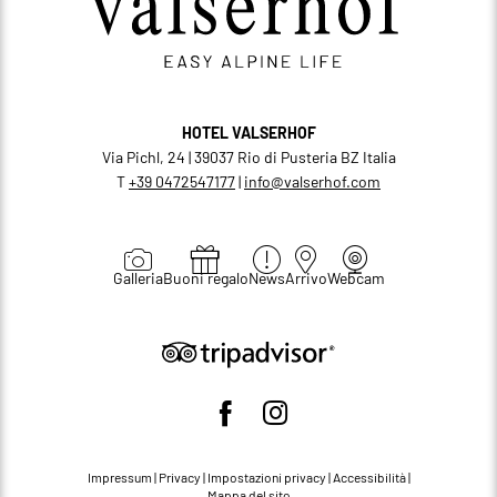
HOTEL VALSERHOF
Via Pichl, 24 | 39037 Rio di Pusteria BZ Italia
T
+39 0472547177
|
info@
valserhof.
com
Galleria
Buoni regalo
News
Arrivo
Webcam
Impressum
|
Privacy
|
Impostazioni privacy
|
Accessibilità
|
Mappa del sito