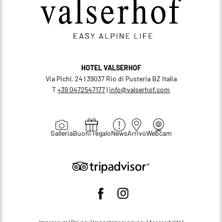
HOTEL VALSERHOF
Via Pichl, 24 | 39037 Rio di Pusteria BZ Italia
T
+39 0472547177
|
info@
valserhof.
com
Galleria
Buoni regalo
News
Arrivo
Webcam
Impressum
|
Privacy
|
Impostazioni privacy
|
Accessibilità
|