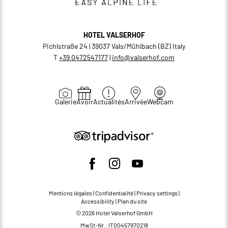
HOTEL VALSERHOF
Pichlstraße 24 | 39037 Vals/Mühlbach (BZ) Italy
T
+39 0472547177
|
info@
valserhof.
com
Galerie
Avoir
Actualités
Arrivée
Webcam
Mentions légales
|
Confidentialité
|
Privacy settings
|
Accessibility
|
Plan du site
© 2026 Hotel Valserhof GmbH
MwSt-Nr.: IT00457970218