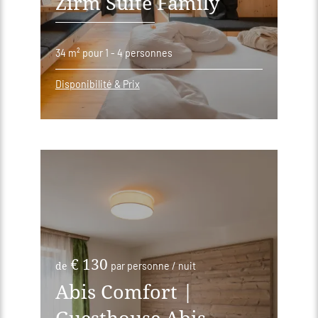
Zirm Suite Family
34 m²
pour 1 - 4 personnes
Disponibilité & Prix
€ 130
de
par personne / nuit
Abis Comfort |
Guesthouse Abis