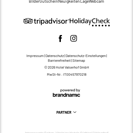
Bilder
Gutschein
Neuigkeiten
Lage
Webcam
Impressum
|
Datenschutz
|
Datenschutz-Einstellungen
|
Barrierefreiheit
|
Sitemap
© 2026 Hotel Valserhof GmbH
MwSt-Nr.: IT00457970218
PARTNER
Interessante Seiten:
Vitalpina Hotels Südtirol
|
Valserhof