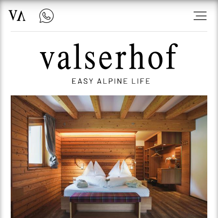
Hotel Valserhof | smart response AI
06.08.2026 | 13:23:42
Herzlich willkommen im Hotel
Valserhof! 😊 Ich bin Toni, Ihr Assistent
für alle Fragen rund um Ihren
Aufenthalt. Ob Zimmerreservierung,
Hotel-Infos oder Tipps für Ihre Zeit bei
uns – ich helfe Ihnen gerne weiter! Wie
kann ich Ihnen heute behilflich sein?